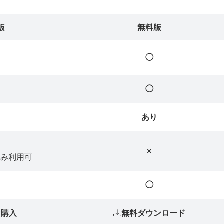
版
無料版
◯
◯
し
あり
×
のみ利用可
◯
ぐ購入
無料ダウンロード