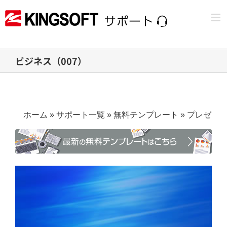
Skip
to
content
ビジネス（007）
ホーム
»
サポート一覧
»
無料テンプレート
»
プレゼン