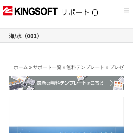
Skip
to
content
海/水（001）
ホーム
»
サポート一覧
»
無料テンプレート
»
プレゼン