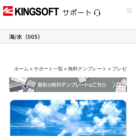
Skip
to
content
海/水（005）
ホーム
»
サポート一覧
»
無料テンプレート
»
プレゼン