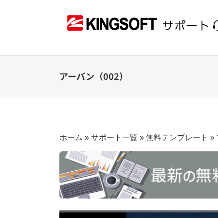
Skip
to
content
アーバン（002）
ホーム
»
サポート一覧
»
無料テンプレート
»