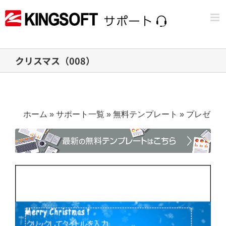
Skip
to
content
クリスマス（008）
ホーム
»
サポート一覧
»
無料テンプレート
»
プレゼン