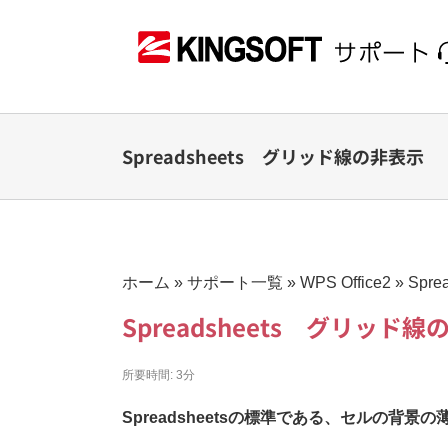
Skip
to
content
Spreadsheets グリッド線の非表示
ホーム
»
サポート一覧
»
WPS Office2
»
Spr
Spreadsheets グリッド
所要時間:
3分
Spreadsheetsの標準である、セルの背