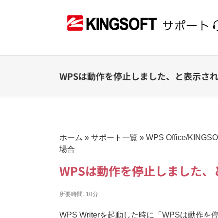
Skip
to
content
WPSは動作を停止しました、と表示さ
ホーム
»
サポート一覧
»
WPS Office/KINGSOF
場合
WPSは動作を停止しました
所要時間:
10分
WPS Writerを起動した時に「WPSは動